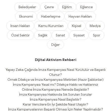
Belediyeler
Çevre
Eğitim
Eğlence
Ekonomi
Haberleşme
Hayvan Hakları
İnsan Hakları
Kamu Kurumları
Kişisel
Medya
Özel Sektör
Sağlık
Sanat
Siyaset
Spor
Diğer
Dijital Aktivizm Rehberi
Yapay Zeka Çağında İmza Kampanyası Nasıl Yürütülür ve Başarılı
Olunur?
Örnek Dilekçe ve İmza Kampanyası Metinleri (Hazır Şablonlar)
İmza Kampanyası Yasal mı? Dilekçe Hakkı ve Haklarınız
Online İmza Kampanyası Nerede Başlatılır?
İmza Kampanyası Hakkında Sık Sorulan Sorular
İmza Kampanyası Nasıl Başlatılır?
Karar Vericilere En İyi Şekilde Nasıl Ulaşılır?
İmza Kampanyalarının Başarılı Olması İçin Neler Yapılmalıdır?