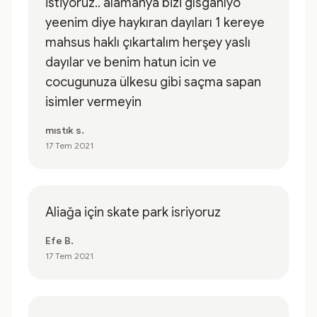
istiyoruz.. alamanya bizi gısganıyo
yeenim diye haykıran dayıları 1 kereye
mahsus haklı çıkartalım herşey yaslı
dayılar ve benim hatun icin ve
cocugunuza ülkesu gibi saçma sapan
isimler vermeyin
mıstık s.
17 Tem 2021
Aliağa için skate park isriyoruz
Efe B.
17 Tem 2021