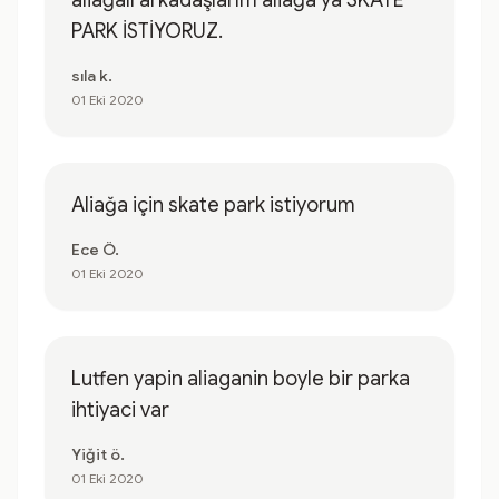
aliağalı arkadaşlarım aliağa'ya SKATE
PARK İSTİYORUZ.
sıla k.
01 Eki 2020
Aliağa için skate park istiyorum
Ece Ö.
01 Eki 2020
Lutfen yapin aliaganin boyle bir parka
ihtiyaci var
Yiğit ö.
01 Eki 2020