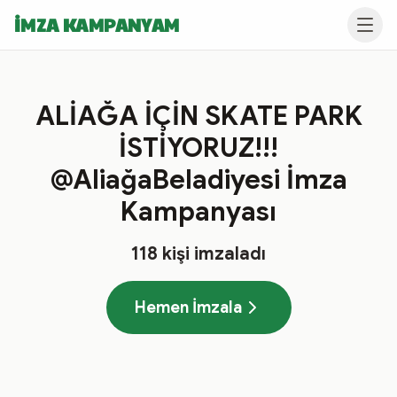
İMZA KAMPANYAM
ALİAĞA İÇİN SKATE PARK
İSTİYORUZ!!!
@AliağaBeladiyesi İmza
Kampanyası
118
kişi imzaladı
Hemen İmzala