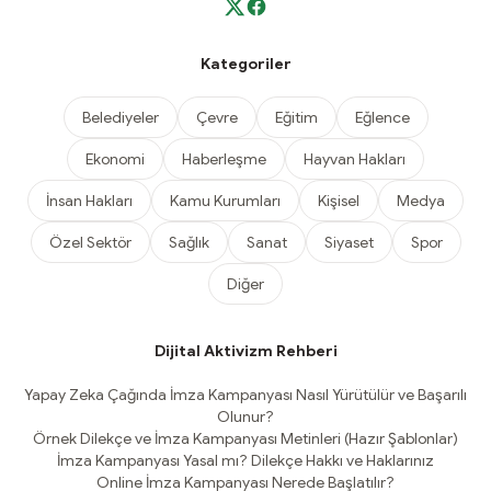
Kategoriler
Belediyeler
Çevre
Eğitim
Eğlence
Ekonomi
Haberleşme
Hayvan Hakları
İnsan Hakları
Kamu Kurumları
Kişisel
Medya
Özel Sektör
Sağlık
Sanat
Siyaset
Spor
Diğer
Dijital Aktivizm Rehberi
Yapay Zeka Çağında İmza Kampanyası Nasıl Yürütülür ve Başarılı
Olunur?
Örnek Dilekçe ve İmza Kampanyası Metinleri (Hazır Şablonlar)
İmza Kampanyası Yasal mı? Dilekçe Hakkı ve Haklarınız
Online İmza Kampanyası Nerede Başlatılır?