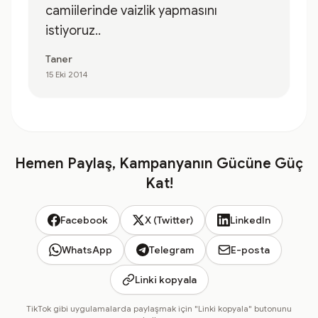
camiilerinde vaizlik yapmasını
istiyoruz..
Taner
15 Eki 2014
Hemen Paylaş, Kampanyanın Gücüne Güç
Kat!
Facebook
X (Twitter)
LinkedIn
WhatsApp
Telegram
E-posta
Linki kopyala
TikTok gibi uygulamalarda paylaşmak için "Linki kopyala" butonunu