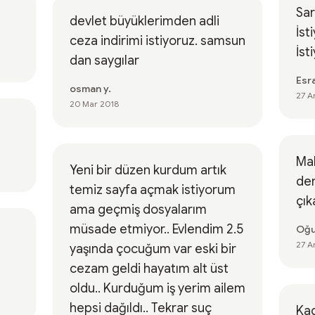
Sar
devlet büyüklerimden adli
İst
ceza indirimi istiyoruz. samsun
İst
dan saygılar
Esra
osman y.
27 A
20 Mar 2018
Mah
Yeni bir düzen kurdum artık
den
temiz sayfa açmak istiyorum
çık
ama geçmiş dosyalarım
müsade etmiyor.. Evlendim 2.5
Oğu
27 A
yaşında çocuğum var eski bir
cezam geldi hayatım alt üst
oldu.. Kurduğum iş yerim ailem
hepsi dağıldı.. Tekrar suç
Ka