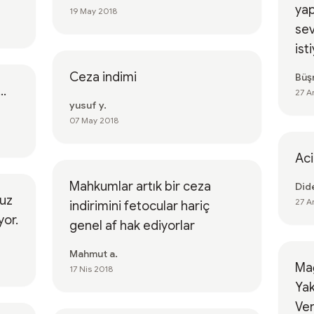
yap
19 May 2018
sev
ist
Ceza indimi
Büşr
..
27 A
yusuf y.
07 May 2018
Aci
Mahkumlar artık bir ceza
Did
ruz
27 A
indirimini fetocular hariç
yor.
genel af hak ediyorlar
Mahmut a.
Mağ
17 Nis 2018
Yak
Ver