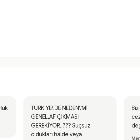
lük
TÜRKİYE\'DE NEDEN\'Mİ
Biz
GENEL,AF ÇIKMASI
cez
GEREKİYOR..??? Suçsuz
deg
oldukları halde veya
Mer