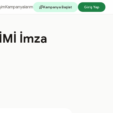
işim
Kampanyalarım
Kampanya Başlat
Giriş Yap
Mİ İmza