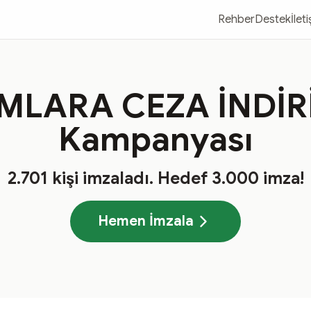
Rehber
Destek
İlet
LARA CEZA İNDİRİ
Kampanyası
2.701
kişi imzaladı
. Hedef
3.000
imza!
Hemen İmzala