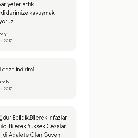
ar yeter artık
diklerimize kavuşmak
iyoruz
a y.
ra 2017
l ceza indirimi...
em b.
ra 2017
dur Edildik.Bilerek İnfazlar
ıldı Bilerek Yüksek Cezalar
ildi.Adalete Olan Güven