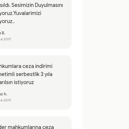
sıldı. Sesimizin Duyulmasını
iyoruz.Yuvalarimizi
iyoruz..
 B.
ra 2017
kumlara ceza indirimi
etimli serbestlik 3 yıla
arılsın istiyoruz
z h.
ra 2017
der mahkumlarına ceza