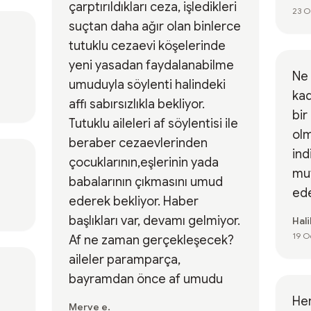
çarptırıldıkları ceza, işledikleri
23 O
suçtan daha ağır olan binlerce
tutuklu cezaevi köşelerinde
yeni yasadan faydalanabilme
Ne 
umuduyla söylenti halindeki
ka
affı sabırsızlıkla bekliyor.
bir
Tutuklu aileleri af söylentisi ile
olm
beraber cezaevlerinden
ind
çocuklarının,eşlerinin yada
mut
babalarının çıkmasını umud
ed
ederek bekliyor. Haber
başlıkları var, devamı gelmiyor.
Hali
19 O
Af ne zaman gerçekleşecek?
aileler paramparça,
bayramdan önce af umudu
Her
Merve e.