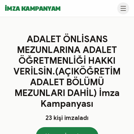
İMZA KAMPANYAM
ADALET ÖNLİSANS
MEZUNLARlNA ADALET
ÖĞRETMENLİĞİ HAKKI
VERİLSİN.(AÇIKÖĞRETİM
ADALET BÖLÜMÜ
MEZUNLARI DAHİL) İmza
Kampanyası
23
kişi imzaladı