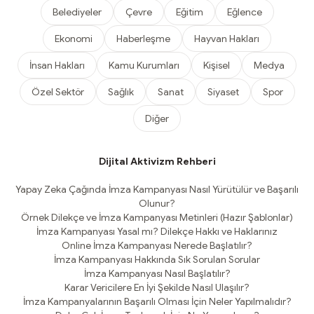
Belediyeler
Çevre
Eğitim
Eğlence
Ekonomi
Haberleşme
Hayvan Hakları
İnsan Hakları
Kamu Kurumları
Kişisel
Medya
Özel Sektör
Sağlık
Sanat
Siyaset
Spor
Diğer
Dijital Aktivizm Rehberi
Yapay Zeka Çağında İmza Kampanyası Nasıl Yürütülür ve Başarılı
Olunur?
Örnek Dilekçe ve İmza Kampanyası Metinleri (Hazır Şablonlar)
İmza Kampanyası Yasal mı? Dilekçe Hakkı ve Haklarınız
Online İmza Kampanyası Nerede Başlatılır?
İmza Kampanyası Hakkında Sık Sorulan Sorular
İmza Kampanyası Nasıl Başlatılır?
Karar Vericilere En İyi Şekilde Nasıl Ulaşılır?
İmza Kampanyalarının Başarılı Olması İçin Neler Yapılmalıdır?