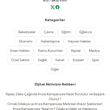
Bizi Takip Edin
Kategoriler
Belediyeler
Çevre
Eğitim
Eğlence
Ekonomi
Haberleşme
Hayvan Hakları
İnsan Hakları
Kamu Kurumları
Kişisel
Medya
Özel Sektör
Sağlık
Sanat
Siyaset
Spor
Diğer
Dijital Aktivizm Rehberi
Yapay Zeka Çağında İmza Kampanyası Nasıl Yürütülür ve Başarılı
Olunur?
Örnek Dilekçe ve İmza Kampanyası Metinleri (Hazır Şablonlar)
İmza Kampanyası Yasal mı? Dilekçe Hakkı ve Haklarınız