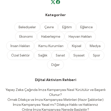
Kategoriler
Belediyeler
Çevre
Eğitim
Eğlence
Ekonomi
Haberleşme
Hayvan Hakları
İnsan Hakları
Kamu Kurumları
Kişisel
Medya
Özel Sektör
Sağlık
Sanat
Siyaset
Spor
Diğer
Dijital Aktivizm Rehberi
Yapay Zeka Çağında İmza Kampanyası Nasıl Yürütülür ve Başarılı
Olunur?
Örnek Dilekçe ve İmza Kampanyası Metinleri (Hazır Şablonlar)
İmza Kampanyası Yasal mı? Dilekçe Hakkı ve Haklarınız
Online İmza Kampanyası Nerede Başlatılır?