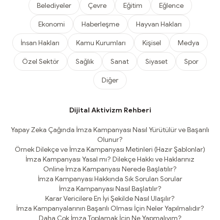
Belediyeler
Çevre
Eğitim
Eğlence
Ekonomi
Haberleşme
Hayvan Hakları
İnsan Hakları
Kamu Kurumları
Kişisel
Medya
Özel Sektör
Sağlık
Sanat
Siyaset
Spor
Diğer
Dijital Aktivizm Rehberi
Yapay Zeka Çağında İmza Kampanyası Nasıl Yürütülür ve Başarılı
Olunur?
Örnek Dilekçe ve İmza Kampanyası Metinleri (Hazır Şablonlar)
İmza Kampanyası Yasal mı? Dilekçe Hakkı ve Haklarınız
Online İmza Kampanyası Nerede Başlatılır?
İmza Kampanyası Hakkında Sık Sorulan Sorular
İmza Kampanyası Nasıl Başlatılır?
Karar Vericilere En İyi Şekilde Nasıl Ulaşılır?
İmza Kampanyalarının Başarılı Olması İçin Neler Yapılmalıdır?
Daha Çok İmza Toplamak İçin Ne Yapmalıyım?