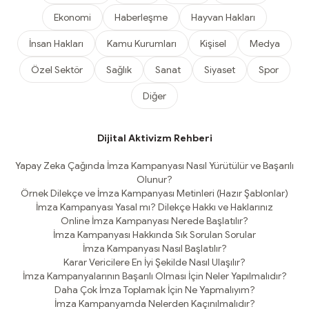
Ekonomi
Haberleşme
Hayvan Hakları
İnsan Hakları
Kamu Kurumları
Kişisel
Medya
Özel Sektör
Sağlık
Sanat
Siyaset
Spor
Diğer
Dijital Aktivizm Rehberi
Yapay Zeka Çağında İmza Kampanyası Nasıl Yürütülür ve Başarılı
Olunur?
Örnek Dilekçe ve İmza Kampanyası Metinleri (Hazır Şablonlar)
İmza Kampanyası Yasal mı? Dilekçe Hakkı ve Haklarınız
Online İmza Kampanyası Nerede Başlatılır?
İmza Kampanyası Hakkında Sık Sorulan Sorular
İmza Kampanyası Nasıl Başlatılır?
Karar Vericilere En İyi Şekilde Nasıl Ulaşılır?
İmza Kampanyalarının Başarılı Olması İçin Neler Yapılmalıdır?
Daha Çok İmza Toplamak İçin Ne Yapmalıyım?
İmza Kampanyamda Nelerden Kaçınılmalıdır?