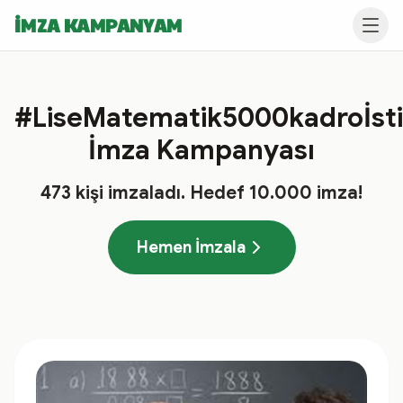
İMZA KAMPANYAM
#LiseMatematik5000kadroİsti
İmza Kampanyası
473
kişi imzaladı
. Hedef
10.000
imza!
Hemen İmzala