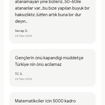
atanamayan yıne bizleriz..50-60ile
atananlar var...bu bıze yapılan buyuk bır
haksızlıktır..lütfen artık buna bır dur
deyın..
Serap S.
24 Tem 2014
Gençlerin önü kapandigi müddetçe
Türkiye nin önü acilamaz
TC S.
24 Tem 2014
Matematikciler icin 5000 kadro